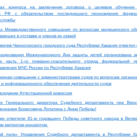
тах конкурса на заключение договора о целевом обучени
м РФ с обязательством последующего прохождения федера
 службы
ах Межведомственного совещания по вопросам медицинского об
вающих в отставке и членов их семей
ектив Черногорского городского суда Республики Хакасия отметил
азднования Международного Дня защиты детей организована эк
ую часть 1-го пожарно-спасательного отряда федеральной п
равления МЧС России по Республике Хакасия
минар-совещание с администраторами судов по вопросам организ
о и информационного обеспечения деятельности судов
аседание Аттестационной комиссии
ие Генерального директора Судебного департамента при Вер
еннадия Борисовича Лопатина с Днем Победы!
ии отметили 81-ю годовщину Победы советского народа в Вели
м митингом-концертом.
ый полк» Управления Судебного департамента в Республике Х