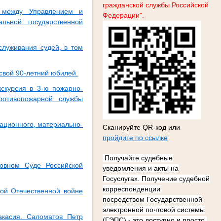
гражданской службы Российской
и между Управлением и
Федерации".
льной государственной
служивания судей, в том
 свой 90-летний юбилей.
скурсия в 3-ю пожарно-
ротивопожарной службы
ационного, материально-
Сканируйте QR-код или
пройдите по ссылке
Получайте судебные
ховном Суде Российской
уведомления и акты на
Госуслугах.
Получение судебной
корреспонденции
кой Отечественной войне
посредством
Государственной
электронной почтовой системы
акасия. Саломатов Петр
(ГЭПС)
- это доступно и просто,