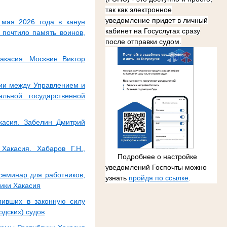
так как электронное
уведомление придет в личный
 мая 2026 года в канун
кабинет на Госуслугах сразу
 почтило память воинов,
после отправки судом.
акасия. Москвин Виктор
нии между Управлением и
льной государственной
касия. Забелин Дмитрий
Хакасия. Хабаров Г.Н.,
Подробнее о настройке
уведомлений Госпочты можно
семинар для работников,
узнать
пройдя по ссылке
.
лики Хакасия
пивших в законную силу
одских) судов