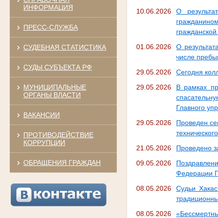
ИНФОРМАЦИЯ
10.06.2026
О результа
гражданино
ПРЕСС-СЛУЖБА
гражданской
01.06.2026
О результат
СУДЕБНАЯ СТАТИСТИКА
числе пребы
СУДЫ СУБЪЕКТА РФ
29.05.2026
Сегодня колл
МУНИЦИПАЛЬНЫЕ
29.05.2026
В рамках пр
ОРГАНЫ ВЛАСТИ
спасательн
Главного уп
ВАКАНСИИ
29.05.2026
Проведен се
техническог
ПРОТИВОДЕЙСТВИЕ
КОРРУПЦИИ
21.05.2026
Проведено з
ОБРАЩЕНИЯ ГРАЖДАН
09.05.2026
Поздравлен
Федерации Г
08.05.2026
Судьи Хакас
традиционны
08.05.2026
«Бессмертн