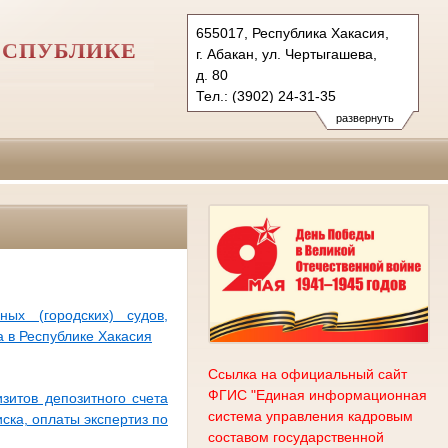
655017, Республика Хакасия,
ЕСПУБЛИКЕ
г. Абакан, ул. Чертыгашева,
д. 80
Тел.: (3902) 24-31-35
usd.hak@sudrf.ru
развернуть
схема проезда
ых (городских) судов,
а в Республике Хакасия
Ссылка на официальный сайт
ФГИС "Единая информационная
зитов депозитного счета
система управления кадровым
ска, оплаты экспертиз по
составом государственной