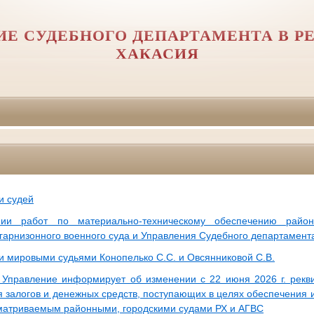
ИЕ СУДЕБНОГО ДЕПАРТАМЕНТА В Р
ХАКАСИЯ
и судей
ии работ по материально-техническому обеспечению районн
 гарнизонного военного суда и Управления Судебного департамент
и мировыми судьями Конопелько С.С. и Овсянниковой С.В.
правление информирует об изменении с 22 июня 2026 г. рекви
 залогов и денежных средств, поступающих в целях обеспечения и
матриваемым районными, городскими судами РХ и АГВС