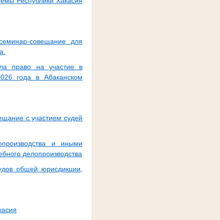
темы Республики Хакасия
 семинар-совещание для
а.
ла право на участие в
2026 года в Абаканском
ещание с участием судей
опроизводства и иными
ебного делопроизводства
удов общей юрисдикции,
касия