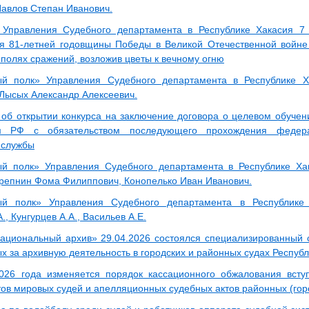
Павлов Степан Иванович.
 Управления Судебного департамента в Республике Хакасия 7
я 81-летней годовщины Победы в Великой Отечественной войне
 полях сражений, возложив цветы к вечному огню
ый полк» Управления Судебного департамента в Республике Х
 Лысых Александр Алексеевич.
об открытии конкурса на заключение договора о целевом обуче
м РФ с обязательством последующего прохождения федера
 службы
й полк» Управления Судебного департамента в Республике Ха
репнин Фома Филиппович, Конопелько Иван Иванович.
ый полк» Управления Судебного департамента в Республике 
., Кунгурцев А.А., Васильев А.Е.
ациональный архив» 29.04.2026 состоялся специализированный 
х за архивную деятельность в городских и районных судах Респуб
26 года изменяется порядок кассационного обжалования всту
тов мировых судей и апелляционных судебных актов районных (гор