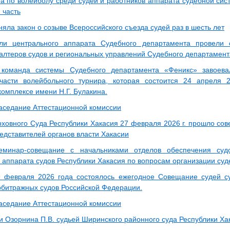
ра по волейболу среди судей и работников аппарата судебной сис
 часть
яла закон о созыве Всероссийского съезда судей раз в шесть лет
ели центрального аппарата Судебного департамента провели
галтеров судов и региональных управлений Судебного департамент
 команда системы Судебного департамента «Феникс» завоева
части волейбольного турнира, которая состоится 24 апреля 
комплексе имени Н.Г. Булакина.
аседание Аттестационной комиссии
рховного Суда Республики Хакасия 27 февраля 2026 г. прошло сов
редставителей органов власти Хакасии
еминар-совещание с начальниками отделов обеспечения суд
 аппарата судов Республики Хакасия по вопросам организации суд
 февраля 2026 года состоялось ежегодное Совещание судей с
рбитражных судов Российской Федерации.
аседание Аттестационной комиссии
и Озорнина П.В. судьей Ширинского районного суда Республики Ха